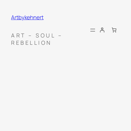
Zum
Inhalt
Artbykehnert
springen
ART – SOUL –
REBELLION