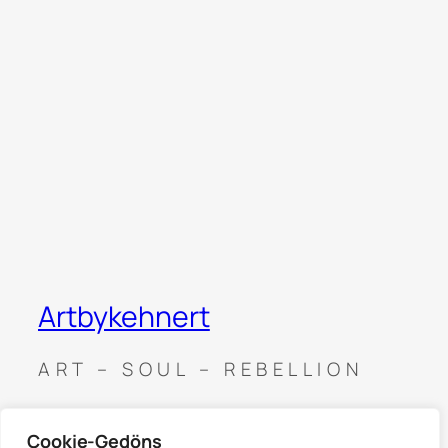
Soziale
Medien
Instagram
Facebook
Artbykehnert
ART – SOUL – REBELLION
Cookie-Gedöns
News
Rechtliches